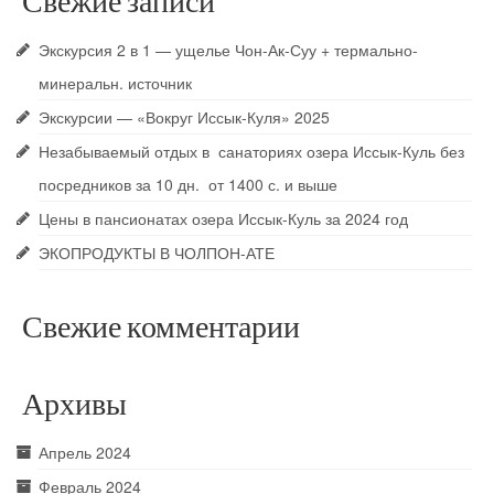
Свежие записи
Охота и рыбалка на Иссык-Куле
Экскурсия 2 в 1 — ущелье Чон-Ак-Суу + термально-
Служба такси ТAXI «КӨЛ» 177 — вызов
минеральн. источник
такси и трансфер по Чолпон-Ате и Иссык-
Кулю
Экскурсии — «Вокруг Иссык-Куля» 2025
Незабываемый отдых в санаториях озера Иссык-Куль без
Шопинг
посредников за 10 дн. от 1400 с. и выше
Контакты
Цены в пансионатах озера Иссык-Куль за 2024 год
ЭКОПРОДУКТЫ В ЧОЛПОН-АТЕ
Свежие комментарии
Архивы
Апрель 2024
Февраль 2024