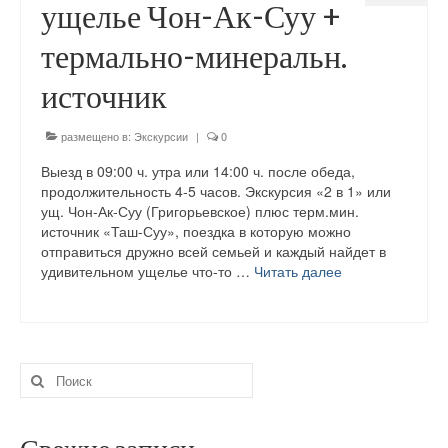
ущелье Чон-Ак-Суу +
Экскурсии по Чолпон-Ате на Иссык-Куле
термально-минеральн.
Экскурсия ущелье Джеты-Огуз (Семь
источник
быков)
размещено в:
Экскурсия 2 в 1 — ущелье Чон-Ак-Суу +
Экскурсии
|
0
термально-минеральн. источник
Выезд в 09:00 ч. утра или 14:00 ч. после обеда,
продолжительность 4-5 часов. Экскурсия «2 в 1» или
Запись на туры по Иссык-Кулю на июнь
ущ. Чон-Ак-Суу (Григорьевское) плюс терм.мин.
2024 год. Сегодня…
источник «Таш-Суу», поездка в которую можно
отправиться дружно всей семьей и каждый найдет в
Услуги
удивительном ущелье что-то …
Читать далее
АВИА билеты в Чолпон-Ате — по всем
направлениям
«Недвижимости на Иссык-Куле»
Искать:
Курьерская служба и Кейтеринг на
Иссык-Куле