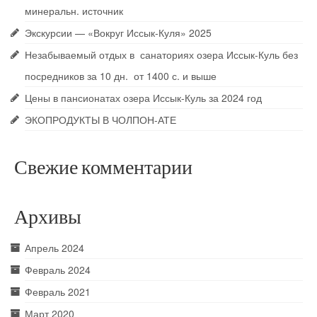
минеральн. источник
Охота и рыбалка на Иссык-Куле
Экскурсии — «Вокруг Иссык-Куля» 2025
Служба такси ТAXI «КӨЛ» 177 — вызов
Незабываемый отдых в санаториях озера Иссык-Куль без
такси и трансфер по Чолпон-Ате и Иссык-
Кулю
посредников за 10 дн. от 1400 с. и выше
Цены в пансионатах озера Иссык-Куль за 2024 год
Шопинг
ЭКОПРОДУКТЫ В ЧОЛПОН-АТЕ
Контакты
Свежие комментарии
Архивы
Апрель 2024
Февраль 2024
Февраль 2021
Март 2020