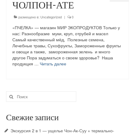
ЧОЛПОН-АТЕ
Экскурсии по Чолпон-Ате на Иссык-Куле
размещено в:
Uncategorized
|
0
Экскурсия ущелье Джеты-Огуз (Семь
«ПЧЕЛКА» — магазин МИР ЭКОПРОДУКТОВ Только у
быков)
нас: Разнообразие муки, круп, отрубей и масел
Самый качественный мёд, Полезные семена,
Экскурсия 2 в 1 — ущелье Чон-Ак-Суу +
Лечебные травы, Сухофрукты, Замороженные фрукты
термально-минеральн. источник
и овощи а также, замороженная зелень и много
другое Пора задуматься о своем здоровье? Наша
Запись на туры по Иссык-Кулю на июнь
продукция …
Читать далее
2024 год. Сегодня…
Услуги
АВИА билеты в Чолпон-Ате — по всем
Искать:
направлениям
«Недвижимости на Иссык-Куле»
Свежие записи
Курьерская служба и Кейтеринг на
Иссык-Куле
Экскурсия 2 в 1 — ущелье Чон-Ак-Суу + термально-