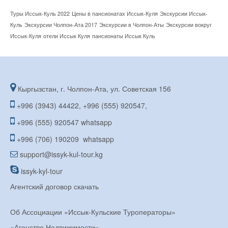
Туры Иссык-Куль 2022
Цены в пансионатах Иссык-Куля
Экскурсии Иссык-
Куль
Экскурсии Чолпон-Ата 2017
Экскурсии в Чолпон-Аты
Экскурсии вокруг
Иссык-Куля
отели Иссык Куля
пансионаты Иссык Куль
Кыргызстан, г. Чолпон-Ата, ул. Советская 156
+996 (3943) 44422, +996 (555) 920547,
+996 (555) 920547 whatsapp
+996 (706) 190209 whatsapp
support@issyk-kul-tour.kg
issyk-kyl-tour
Агентский договор скачать
Об Ассоциации «Иссык-Кульские Туроператоры»
«Агенство Недвижимости»