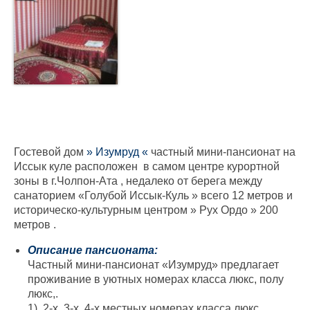
Охота и рыбалка на Иссык-Куле
Служба такси ТAXI «КӨЛ» 177 — вызов
такси и трансфер по Чолпон-Ате и Иссык-
Кулю
Шопинг
Контакты
Гостевой дом
» Изумруд «
частный мини-пансионат на
Иссык куле расположен в самом центре курортной
зоны в г.Чолпон-Ата , недалеко от берега между
санаторием «Голубой Иссык-Куль » всего 12 метров и
историческо-культурным центром » Рух Ордо » 200
метров .
Описание пансионата:
Частный мини-пансионат «Изумруд» предлагает
проживание в уютных номерах класса люкс, полу
люкс,.
1). 2-х, 3-х, 4-х местных номерах класса люкс.