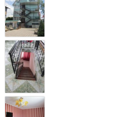
Экскурсии по Чолпон-Ате на Иссык-Куле
Экскурсия ущелье Джеты-Огуз (Семь
быков)
Экскурсия 2 в 1 — ущелье Чон-Ак-Суу +
термально-минеральн. источник
Запись на туры по Иссык-Кулю на июнь
2024 год. Сегодня…
Услуги
АВИА билеты в Чолпон-Ате — по всем
направлениям
«Недвижимости на Иссык-Куле»
Курьерская служба и Кейтеринг на
Иссык-Куле